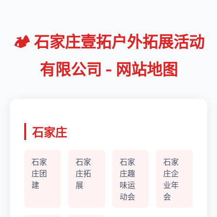
🏕️ 石家庄壹拓户外拓展活动
有限公司 - 网站地图
石家庄
石家
石家
石家
石家
庄团
庄拓
庄趣
庄企
建
展
味运
业年
动会
会