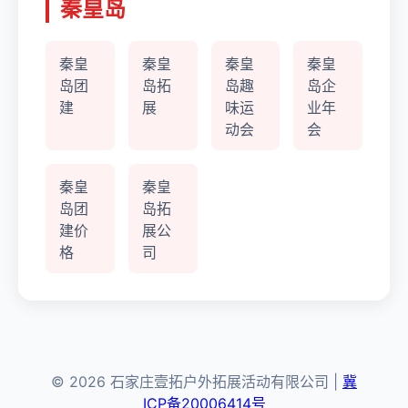
秦皇岛
秦皇
秦皇
秦皇
秦皇
岛团
岛拓
岛趣
岛企
建
展
味运
业年
动会
会
秦皇
秦皇
岛团
岛拓
建价
展公
格
司
© 2026 石家庄壹拓户外拓展活动有限公司 |
冀
ICP备20006414号