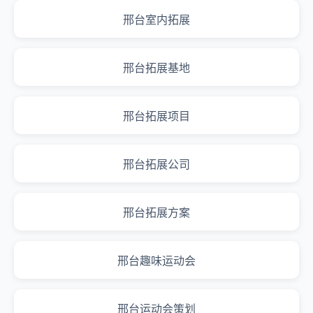
邢台室内拓展
邢台拓展基地
邢台拓展项目
邢台拓展公司
邢台拓展方案
邢台趣味运动会
邢台运动会策划