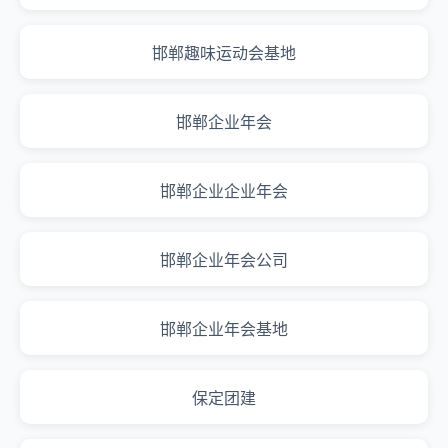
邯郸趣味运动会基地
邯郸企业年会
邯郸企业企业年会
邯郸企业年会公司
邯郸企业年会基地
保定团建