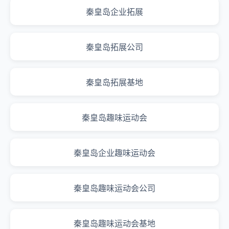
秦皇岛企业拓展
秦皇岛拓展公司
秦皇岛拓展基地
秦皇岛趣味运动会
秦皇岛企业趣味运动会
秦皇岛趣味运动会公司
秦皇岛趣味运动会基地