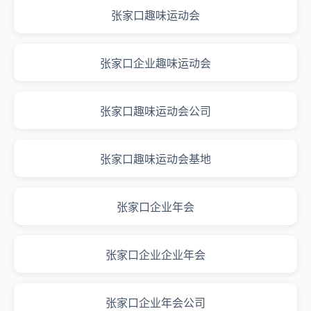
张家口趣味运动会
张家口企业趣味运动会
张家口趣味运动会公司
张家口趣味运动会基地
张家口企业年会
张家口企业企业年会
张家口企业年会公司