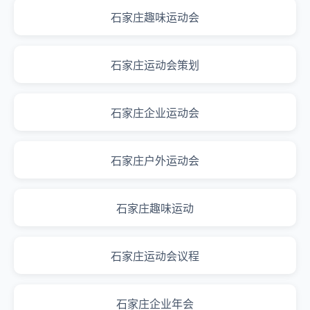
石家庄趣味运动会
石家庄运动会策划
石家庄企业运动会
石家庄户外运动会
石家庄趣味运动
石家庄运动会议程
石家庄企业年会