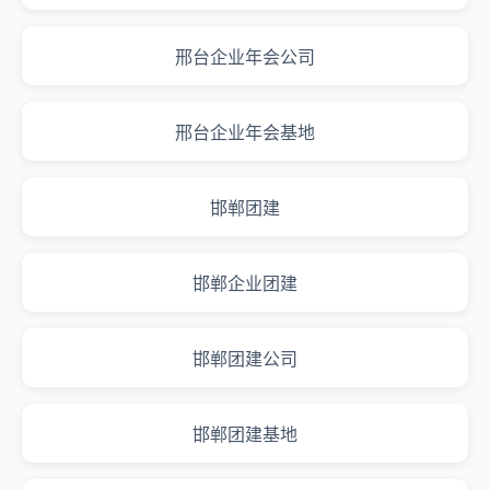
邢台企业年会公司
邢台企业年会基地
邯郸团建
邯郸企业团建
邯郸团建公司
邯郸团建基地