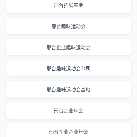
邢台拓展基地
邢台趣味运动会
邢台企业趣味运动会
邢台趣味运动会公司
邢台趣味运动会基地
邢台企业年会
邢台企业企业年会