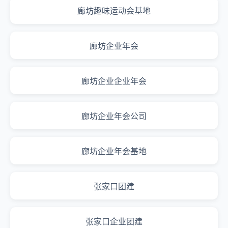
廊坊趣味运动会基地
廊坊企业年会
廊坊企业企业年会
廊坊企业年会公司
廊坊企业年会基地
张家口团建
张家口企业团建