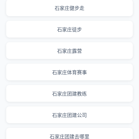
石家庄健步走
石家庄徒步
石家庄露营
石家庄体育赛事
石家庄团建教练
石家庄团建公司
石家庄团建去哪里