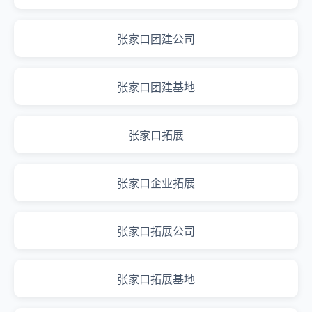
张家口团建公司
张家口团建基地
张家口拓展
张家口企业拓展
张家口拓展公司
张家口拓展基地