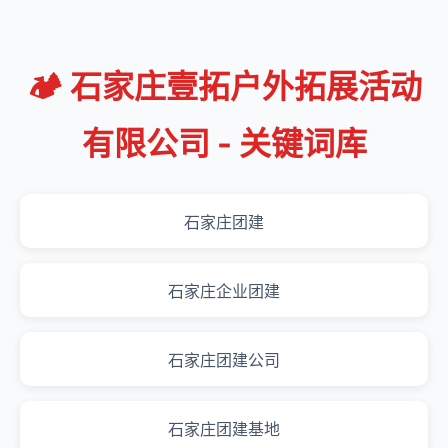
🏕️ 石家庄壹拓户外拓展活动
有限公司 - 关键词库
石家庄团建
石家庄企业团建
石家庄团建公司
石家庄团建基地