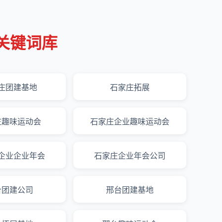
 关键词库
庄团建基地
石家庄拓展
庄趣味运动会
石家庄企业趣味运动会
企业企业年会
石家庄企业年会公司
台团建公司
邢台团建基地