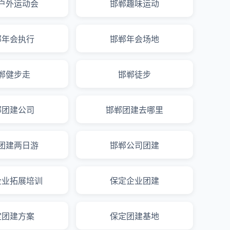
户外运动会
邯郸趣味运动
郸年会执行
邯郸年会场地
郸健步走
邯郸徒步
郸团建公司
邯郸团建去哪里
团建两日游
邯郸公司团建
企业拓展培训
保定企业团建
定团建方案
保定团建基地