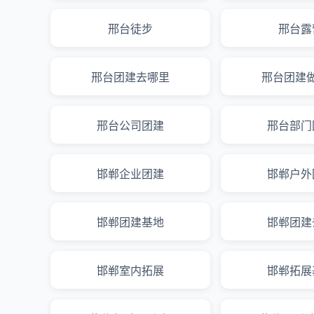
邢台徒步
邢台露
邢台团建去哪里
邢台团建
邢台公司团建
邢台部门
邯郸企业团建
邯郸户外
邯郸团建基地
邯郸团建
邯郸室内拓展
邯郸拓展