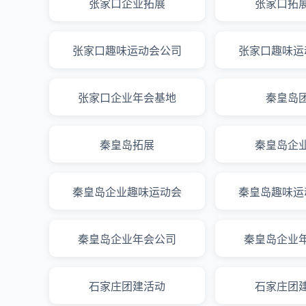
张家口企业拓展
张家口拓
张家口趣味运动会公司
张家口趣味运
张家口企业年会基地
秦皇岛
秦皇岛拓展
秦皇岛企
秦皇岛企业趣味运动会
秦皇岛趣味运
秦皇岛企业年会公司
秦皇岛企业
石家庄团建活动
石家庄团