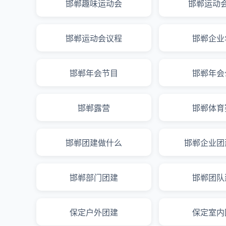
邯郸趣味运动会
邯郸运动
邯郸运动会议程
邯郸企业
邯郸年会节目
邯郸年会
邯郸露营
邯郸体育
邯郸团建做什么
邯郸企业团
邯郸部门团建
邯郸团队
保定户外团建
保定室内