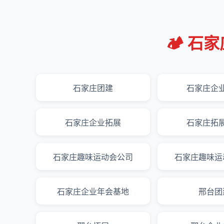
🏕️ 
石家庄团建
石家庄企
石家庄企业拓展
石家庄拓
石家庄趣味运动会公司
石家庄趣味运
石家庄企业年会基地
邢台团