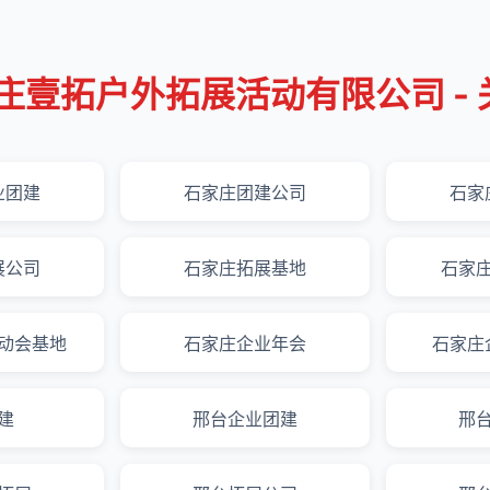
石家庄壹拓户外拓展活动有限公司 -
业团建
石家庄团建公司
石家
展公司
石家庄拓展基地
石家
动会基地
石家庄企业年会
石家庄
建
邢台企业团建
邢