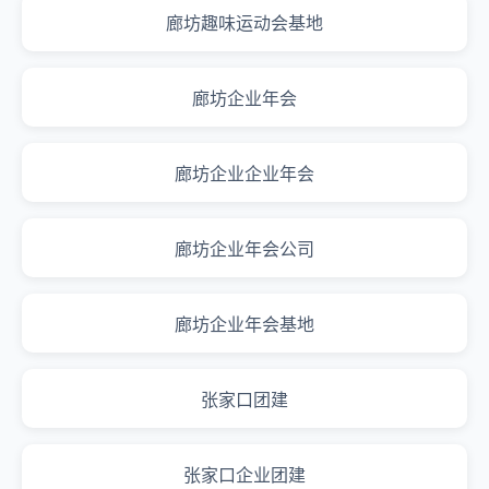
廊坊趣味运动会基地
廊坊企业年会
廊坊企业企业年会
廊坊企业年会公司
廊坊企业年会基地
张家口团建
张家口企业团建