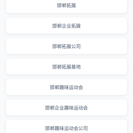
邯郸拓展
邯郸企业拓展
邯郸拓展公司
邯郸拓展基地
邯郸趣味运动会
邯郸企业趣味运动会
邯郸趣味运动会公司