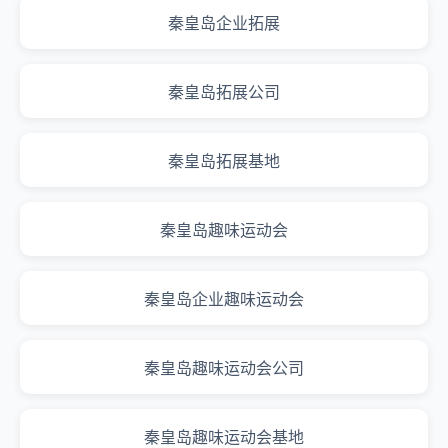
秦皇岛企业拓展
秦皇岛拓展公司
秦皇岛拓展基地
秦皇岛趣味运动会
秦皇岛企业趣味运动会
秦皇岛趣味运动会公司
秦皇岛趣味运动会基地