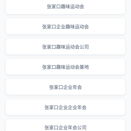
张家口趣味运动会
张家口企业趣味运动会
张家口趣味运动会公司
张家口趣味运动会基地
张家口企业年会
张家口企业企业年会
张家口企业年会公司