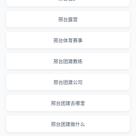
邢台露营
邢台体育赛事
邢台团建教练
邢台团建公司
邢台团建去哪里
邢台团建做什么