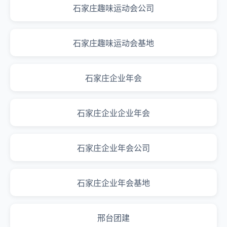
石家庄趣味运动会公司
石家庄趣味运动会基地
石家庄企业年会
石家庄企业企业年会
石家庄企业年会公司
石家庄企业年会基地
邢台团建