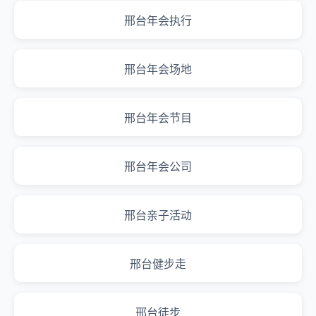
邢台年会执行
邢台年会场地
邢台年会节目
邢台年会公司
邢台亲子活动
邢台健步走
邢台徒步