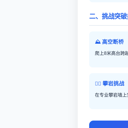
二、挑战突破
⛰️ 高空断桥
爬上8米高台跨
🧗‍♀️ 攀岩挑战
在专业攀岩墙上