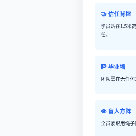
🤝 信任背摔
学员站在1.5
任。
🧗 毕业墙
团队需在无任何
👁️ 盲人方阵
全员蒙眼用绳子