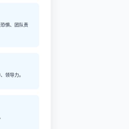
服恐惧、团队责
神、领导力。
。