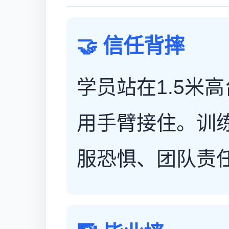
🤝 信任背摔
学员站在1.5米
用手臂接住。训
服恐惧、团队责