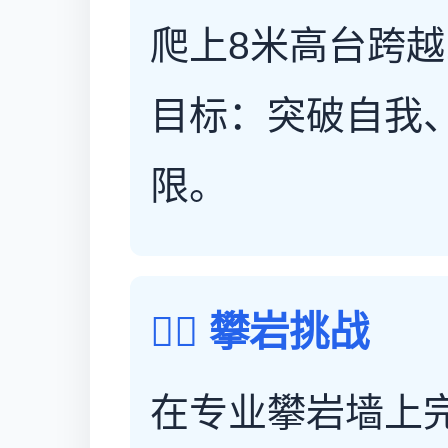
爬上8米高台跨越
目标：突破自我
限。
🧗‍♀️ 攀岩挑战
在专业攀岩墙上