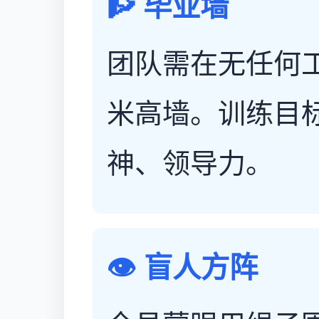
🧗 毕业墙
团队需在无任何工
米高墙。训练目
神、领导力。
👁️ 盲人方阵