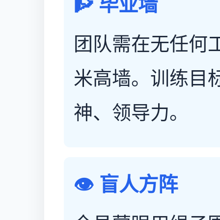
🧗 毕业墙
团队需在无任何工
米高墙。训练目
神、领导力。
👁️ 盲人方阵