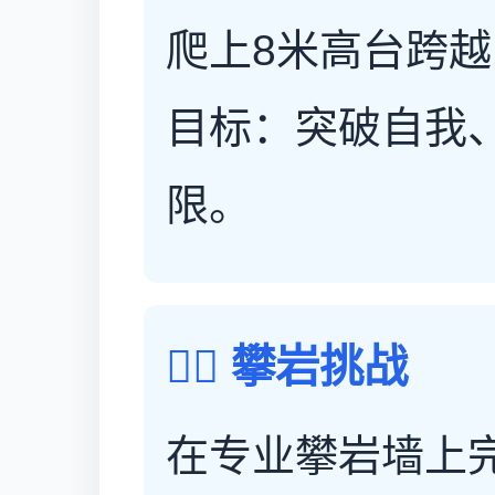
爬上8米高台跨越
目标：突破自我
限。
🧗‍♀️ 攀岩挑战
在专业攀岩墙上