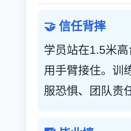
🤝 信任背摔
学员站在1.5米
用手臂接住。训
服恐惧、团队责