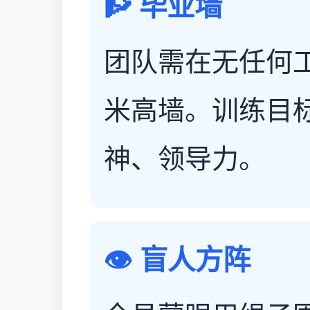
🧗 毕业墙
团队需在无任何工
米高墙。训练目
神、领导力。
👁️ 盲人方阵