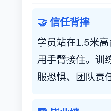
🤝 信任背摔
学员站在1.5米
用手臂接住。训
服恐惧、团队责