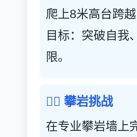
爬上8米高台跨越
目标：突破自我
限。
🧗‍♀️ 攀岩挑战
在专业攀岩墙上