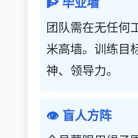
🧗 毕业墙
团队需在无任何工
米高墙。训练目
神、领导力。
👁️ 盲人方阵