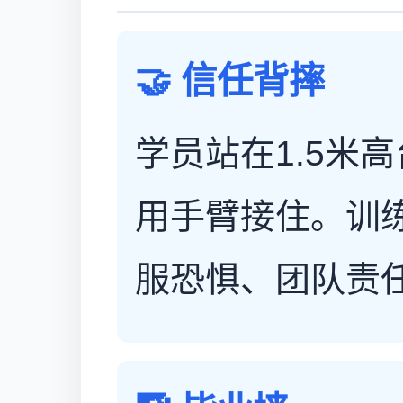
🤝 信任背摔
学员站在1.5米
用手臂接住。训
服恐惧、团队责