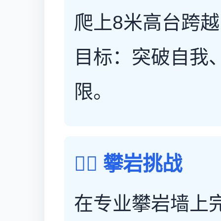
爬上8米高台跨越
目标：突破自我
限。
🧗‍♀️ 攀岩挑战
在专业攀岩墙上