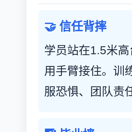
🤝 信任背摔
学员站在1.5米
用手臂接住。训
服恐惧、团队责