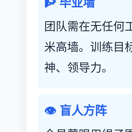
🧗 毕业墙
团队需在无任何工
米高墙。训练目
神、领导力。
👁️ 盲人方阵