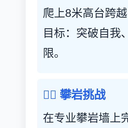
爬上8米高台跨越
目标：突破自我
限。
🧗‍♀️ 攀岩挑战
在专业攀岩墙上