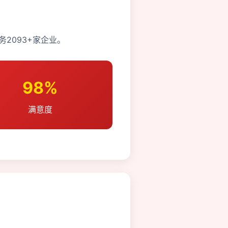
2093+家企业。
98%
满意度